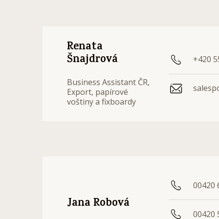
Renata
Šnajdrová
+420 5
Business Assistant ČR,
salesp
Export, papírové
voštiny a fixboardy
00420 
Jana Robová
00420 