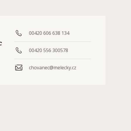
00420 606 638 134
c
00420 556 300578
chovanec@melecky.cz