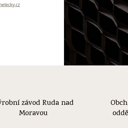
elecky.cz
ýrobní závod Ruda nad
Obch
Moravou
oddě