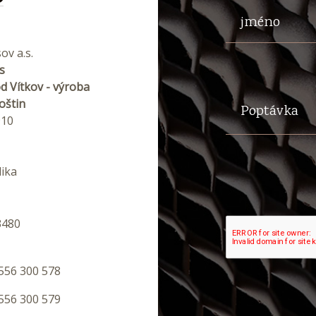
jméno
ov a.s.
s
d Vítkov - výroba
oštin
Poptávka
910
ika
3480
556 300 578
556 300 579