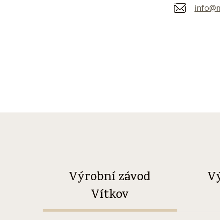
info@m
Výrobní závod
V
Vítkov