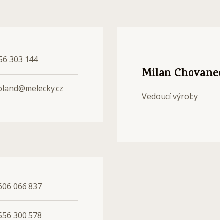
56 303 144
Milan Chovane
oland@melecky.cz
Vedoucí výroby
606 066 837
556 300 578