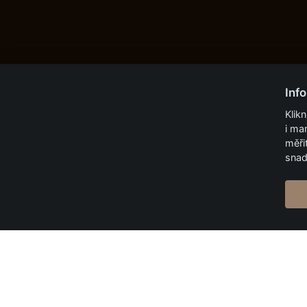
Inf
Klik
i ma
měři
snad