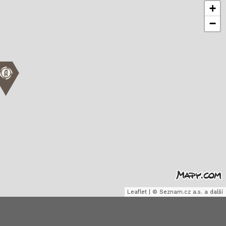
+
−
Leaflet
|
©
Seznam.cz a.s.
a další