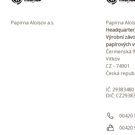
Papírna Aloisov a.s.
Papírna Alois
Headquarter
Výrobní závo
papírových v
Čermenská 
Vítkov
CZ - 74901
Česká republ
IČ: 29383480
DIČ: CZ2938
00420 
00420 