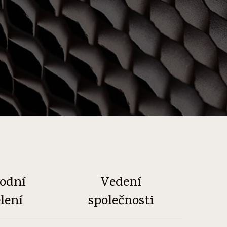
odní
Vedení
lení
společnosti