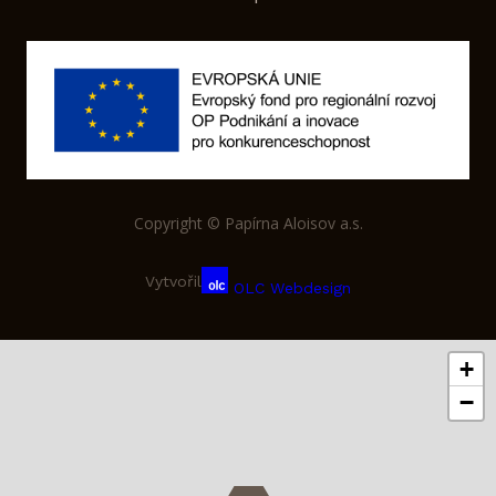
Copyright © Papírna Aloisov a.s.
Vytvořil
OLC Webdesign
+
−