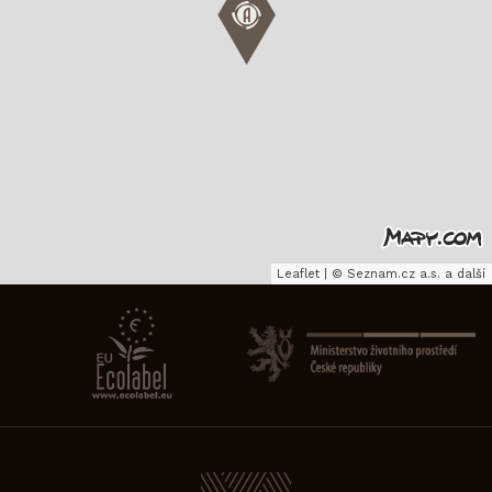
Leaflet
|
©
Seznam.cz a.s.
a další